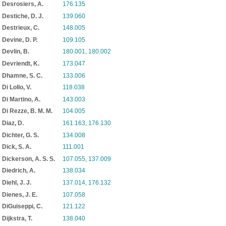
Desrosiers, A.
176.135
Destiche, D. J.
139.060
Destrieux, C.
148.005
Devine, D. P.
109.105
Devlin, B.
180.001
,
180.002
Devriendt, K.
173.047
Dhamne, S. C.
133.006
Di Lollo, V.
118.038
Di Martino, A.
143.003
Di Rezze, B. M. M.
104.005
Diaz, D.
161.163
,
176.130
Dichter, G. S.
134.008
Dick, S. A.
111.001
Dickerson, A. S. S.
107.055
,
137.009
Diedrich, A.
138.034
Diehl, J. J.
137.014
,
176.132
Dienes, J. E.
107.058
DiGuiseppi, C.
121.122
Dijkstra, T.
138.040