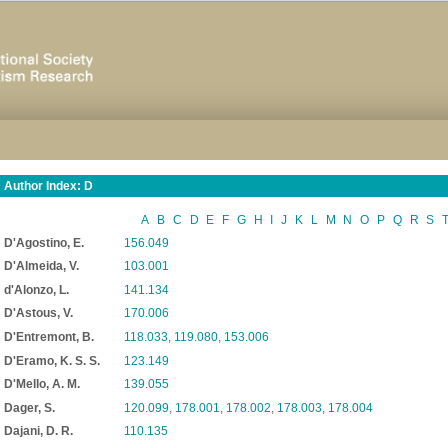
Author Index: D
A
B
C
D
E
F
G
H
I
J
K
L
M
N
O
P
Q
R
S
D'Agostino, E.
156.049
D'Almeida, V.
103.001
d'Alonzo, L.
141.134
D'Astous, V.
170.006
D'Entremont, B.
118.033
,
119.080
,
153.006
D'Eramo, K. S. S.
123.149
D'Mello, A. M.
139.055
Dager, S.
120.099
,
178.001
,
178.002
,
178.003
,
178.004
Dajani, D. R.
110.135