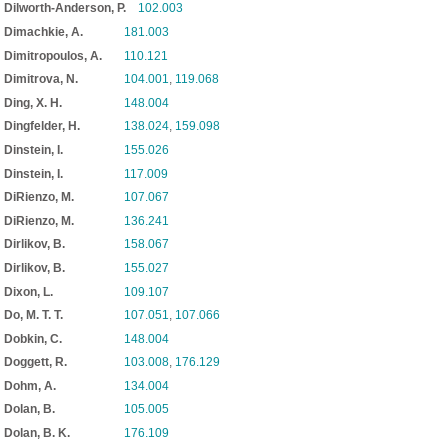
Dilworth-Anderson, P.
102.003
Dimachkie, A.
181.003
Dimitropoulos, A.
110.121
Dimitrova, N.
104.001
,
119.068
Ding, X. H.
148.004
Dingfelder, H.
138.024
,
159.098
Dinstein, I.
155.026
Dinstein, I.
117.009
DiRienzo, M.
107.067
DiRienzo, M.
136.241
Dirlikov, B.
158.067
Dirlikov, B.
155.027
Dixon, L.
109.107
Do, M. T. T.
107.051
,
107.066
Dobkin, C.
148.004
Doggett, R.
103.008
,
176.129
Dohm, A.
134.004
Dolan, B.
105.005
Dolan, B. K.
176.109