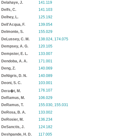
Delahaye, J.
141.119
Delfs, C.
141.103
Delhey, L.
125.192
Dell'Acqua, F.
139.054
Delmonte, S.
155.029
DeLussey, C. M.
138.024
,
174.075
Dempsey, A. G.
120.105
Dempster, E. L.
133.007
Dendoba, A. A.
171.001
Deng, Z.
140.069
DeNigris, D. N.
140.089
Deoni, S. C.
103.001
176.107
Dera�t, M.
DeRamus, M.
106.029
DeRamus, T.
155.030
,
155.031
DeRosa, B. A.
133.002
DeRosier, M.
136.234
DeSanctis, J.
124.182
Deshpande, H. D.
117.005