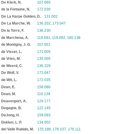
De Klerk, N.
107.065
de la Fontaine, N.
172.030
De La Harpe Golden, D.
131.002
De La Marche, W.
136.202
,
173.047
De la Torre, F.
136.230
de Marchena, A.
119.091
,
119.092
,
160.138
de Montigny, J. G.
107.051
de Visser, L.
171.005
de Vries, M.
135.005
de Weerd, C.
136.229
De Wolf, V.
173.047
de-Wit, L.
172.035
Dean, E.
158.080
Dean, M.
110.139
Deavenport, A.
124.177
Degagne, B.
122.145
DeJong, H.
159.093
Dekker, L. P.
134.002
del Valle Rubido, M.
125.188
,
176.107
,
176.111