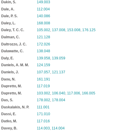
Dakin, S.
149.003
Dale, A.
112.004
Dale, P. S.
140.086
Daley, L.
168.008
Daley, T. C. C.
105.002
,
137.008
,
153.008
,
176.125
Dalman, C.
121.128
Daltrozzo, J. C.
172.026
Daluwatte, C.
138.048
Daly, E.
139.058
,
139.059
Daniels, A. M. M.
124.159
Daniels, J.
107.057
,
121.137
Daou, N.
161.191
Dapretto, M.
117.019
Dapretto, M.
103.002
,
106.040
,
117.006
,
166.005
Das, S.
178.002
,
178.004
Daskalakis, N. P.
111.001
Dassi, E.
171.010
Datko, M.
117.016
Davey, B.
114.003
,
114.004