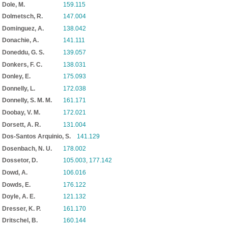
Dole, M.
159.115
Dolmetsch, R.
147.004
Dominguez, A.
138.042
Donachie, A.
141.111
Doneddu, G. S.
139.057
Donkers, F. C.
138.031
Donley, E.
175.093
Donnelly, L.
172.038
Donnelly, S. M. M.
161.171
Doobay, V. M.
172.021
Dorsett, A. R.
131.004
Dos-Santos Arquinio, S.
141.129
Dosenbach, N. U.
178.002
Dossetor, D.
105.003
,
177.142
Dowd, A.
106.016
Dowds, E.
176.122
Doyle, A. E.
121.132
Dresser, K. P.
161.170
Dritschel, B.
160.144