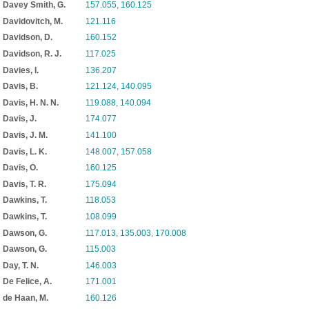
Davey Smith, G.
157.055
,
160.125
Davidovitch, M.
121.116
Davidson, D.
160.152
Davidson, R. J.
117.025
Davies, I.
136.207
Davis, B.
121.124
,
140.095
Davis, H. N. N.
119.088
,
140.094
Davis, J.
174.077
Davis, J. M.
141.100
Davis, L. K.
148.007
,
157.058
Davis, O.
160.125
Davis, T. R.
175.094
Dawkins, T.
118.053
Dawkins, T.
108.099
Dawson, G.
117.013
,
135.003
,
170.008
Dawson, G.
115.003
Day, T. N.
146.003
De Felice, A.
171.001
de Haan, M.
160.126