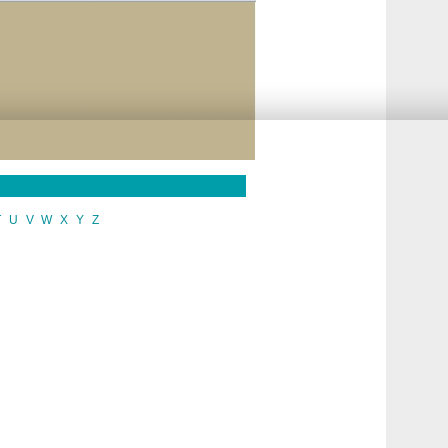
T
U
V
W
X
Y
Z